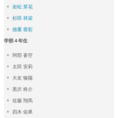
岩松 芽花
杉田 祥栄
徳重 亜彩
学部４年生
阿部 蒼空
太田 安莉
大友 愉陽
黒沢 柊介
佐藤 翔馬
四木 佑果