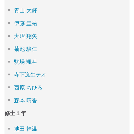
青山 大輝
伊藤 圭祐
大沼 翔矢
菊池 駿仁
駒場 颯斗
寺下逸生テオ
西原 ちひろ
森本 晴香
修士１年
池田 幹温