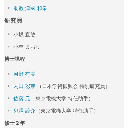
助教 津國 和泉
研究員
小坂 直敏
小林 まおり
博士課程
河野 有美
内田 彩芽
（日本学術振興会 特別研究員）
佐藤 元
（東京電機大学 特任助手）
鬼澤 諒介
（東京電機大学 特任助手）
修士２年