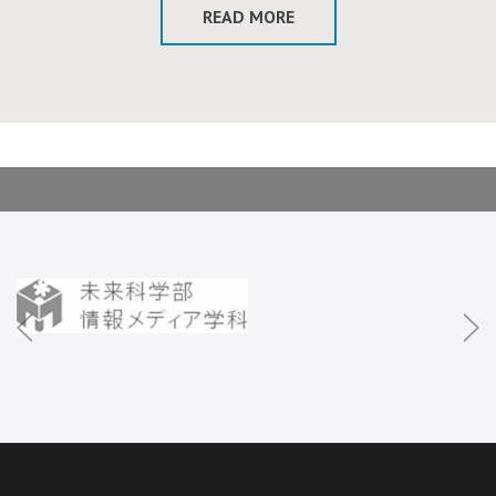
READ MORE
prev
n