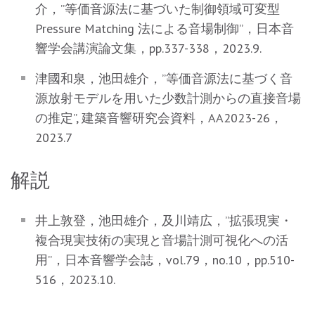
介，”等価音源法に基づいた制御領域可変型
Pressure Matching 法による音場制御”，日本音
響学会講演論文集，pp.337-338，2023.9.
津國和泉，池田雄介，”等価音源法に基づく音
源放射モデルを用いた少数計測からの直接音場
の推定”, 建築音響研究会資料，AA2023-26，
2023.7
解説
井上敦登，池田雄介，及川靖広，”拡張現実・
複合現実技術の実現と音場計測可視化への活
用”，日本音響学会誌，vol.79，no.10，pp.510-
516，2023.10.