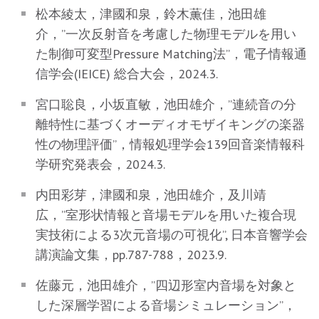
松本綾太，津國和泉，鈴木薫佳，池田雄
介，”一次反射音を考慮した物理モデルを用い
た制御可変型Pressure Matching法”，電子情報通
信学会(IEICE) 総合大会，2024.3.
宮口聡良，小坂直敏，池田雄介，”連続音の分
離特性に基づくオーディオモザイキングの楽器
性の物理評価”，情報処理学会139回音楽情報科
学研究発表会，2024.3.
内田彩芽，津國和泉，池田雄介，及川靖
広，”室形状情報と音場モデルを用いた複合現
実技術による3次元音場の可視化”, 日本音響学会
講演論文集，pp.787-788，2023.9.
佐藤元，池田雄介，”四辺形室内音場を対象と
した深層学習による音場シミュレーション”，